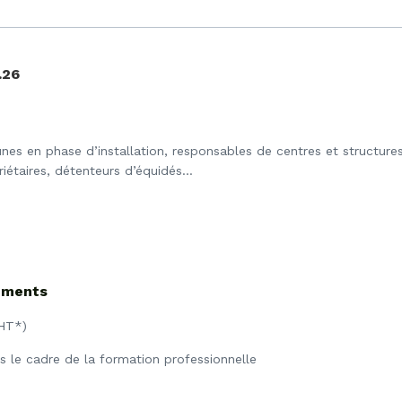
.26
eunes en phase d’installation, responsables de centres et structure
priétaires, détenteurs d’équidés…
cements
 HT*)
 le cadre de la formation professionnelle