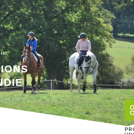
IE
TIONS
NDIE
PR