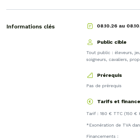
08.10
08.10.26 au
Informations clés
Public cible
Tout public : éleveurs, j
soigneurs, cavaliers, pro
Prérequis
Pas de prérequis
Tarifs et finan
Tarif : 180 € TTC (150 €
*Exonération de TVA dans
Financements :