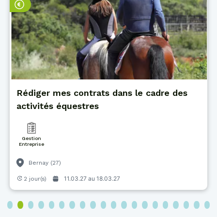
Rédiger mes contrats dans le cadre des
activités équestres
Gestion
Entreprise
Bernay (27)
11.03.27 au
18.03.27
2 jour(s)
3
4
5
6
7
8
9
10
11
12
13
14
15
16
17
18
19
20