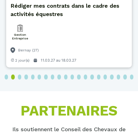
Rédiger mes contrats dans le cadre des
activités équestres
Gestion
Entreprise
Bernay (27)
11.03.27 au
18.03.27
2 jour(s)
3
4
5
6
7
8
9
10
11
12
13
14
15
16
17
18
19
20
PARTENAIRES
Ils soutiennent le Conseil des Chevaux de