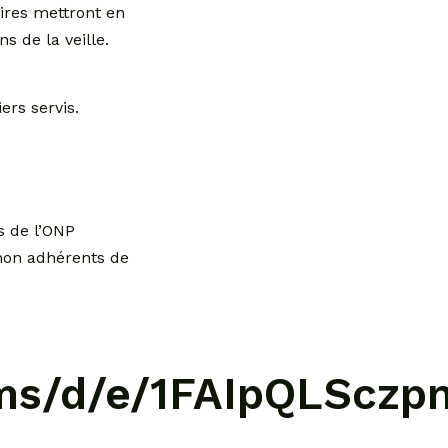
aires mettront en
s de la veille.
rs servis.
s de l’ONP
non adhérents de
forms/d/e/1FAIpQLS