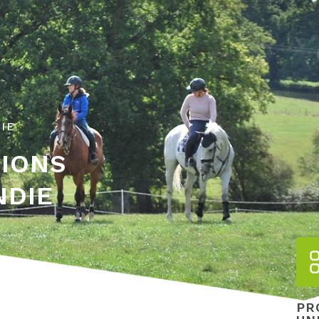
IE
TIONS
NDIE
PR