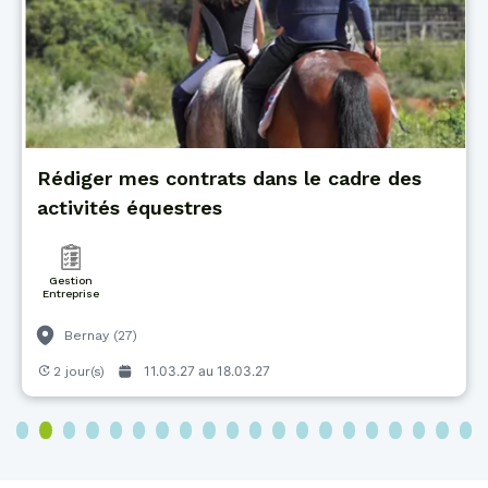
Rédiger mes contrats dans le cadre des
activités équestres
Gestion
Entreprise
Bernay (27)
11.03.27 au
18.03.27
2 jour(s)
3
4
5
6
7
8
9
10
11
12
13
14
15
16
17
18
19
20