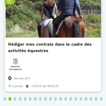
Rédiger mes contrats dans le cadre des
activités équestres
Gestion
Entreprise
Bernay (27)
11.03.27 au
18.03.27
2 jour(s)
3
4
5
6
7
8
9
10
11
12
13
14
15
16
17
18
19
20