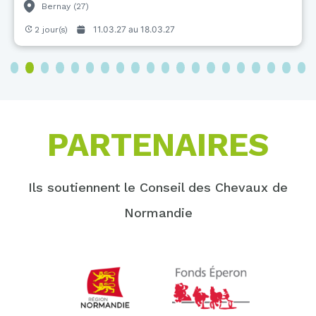
Bernay (27)
11.03.27 au
18.03.27
2 jour(s)
3
4
5
6
7
8
9
10
11
12
13
14
15
16
17
18
19
20
PARTENAIRES
Ils soutiennent le Conseil des Chevaux de
Normandie