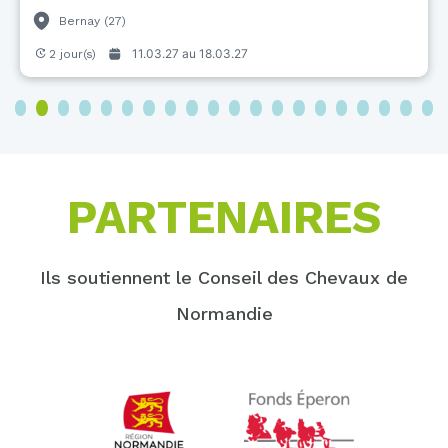
Bernay (27)
11.03.27 au
18.03.27
2 jour(s)
3
4
5
6
7
8
9
10
11
12
13
14
15
16
17
18
19
20
PARTENAIRES
Ils soutiennent le Conseil des Chevaux de
Normandie