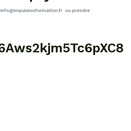
 info@impulsionformation.fr ou prendre
e
/S6Aws2kjm5Tc6pXC8