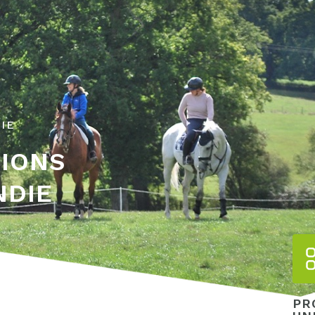
IE
TIONS
NDIE
PR