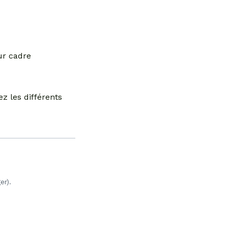
ur cadre
z les différents
er).