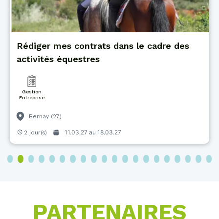
Rédiger mes contrats dans le cadre des
activités équestres
Gestion
Entreprise
Bernay (27)
11.03.27 au
18.03.27
2 jour(s)
3
4
5
6
7
8
9
10
11
12
13
14
15
16
17
18
19
20
PARTENAIRES