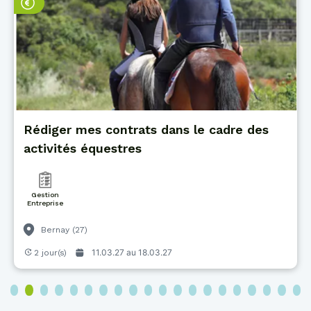
Rédiger mes contrats dans le cadre des
activités équestres
Gestion
Entreprise
Bernay (27)
11.03.27 au
18.03.27
2 jour(s)
3
4
5
6
7
8
9
10
11
12
13
14
15
16
17
18
19
20