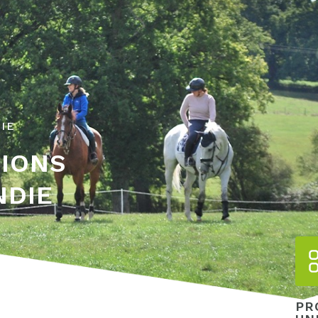
IE
TIONS
NDIE
PR