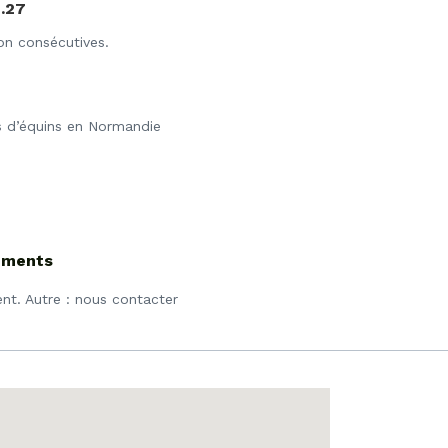
3.27
on consécutives.
s d’équins en Normandie
cements
ent. Autre : nous contacter